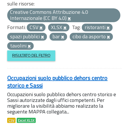
sulle risorse:
Creative Commons Attribuzione 4.0
Internazionale (CC BY 4.0)
Formati:
CSV
XLSX
Tag:
ristoranti
spazi pubblici
bar
cibo da asporto
tavolini
RISULTATO DEL FILTRO
Occupazioni suolo pubblico dehors centro
storico e Sassi
Occupazioni suolo pubblico dehors centro storico e
Sassi autorizzate dagli uffici competenti. Per
migliorare la visibilità abbiamo realizzato la
seguente MAPPA collegata...
CSV
Excel XLSX