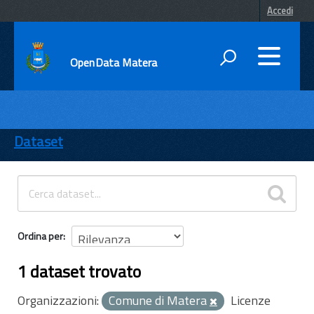
Accedi
OpenData Matera
DATI
ENTI
Dataset
TEMI
INFORMAZIONI
Ordina per
1 dataset trovato
Organizzazioni:
Comune di Matera
Licenze