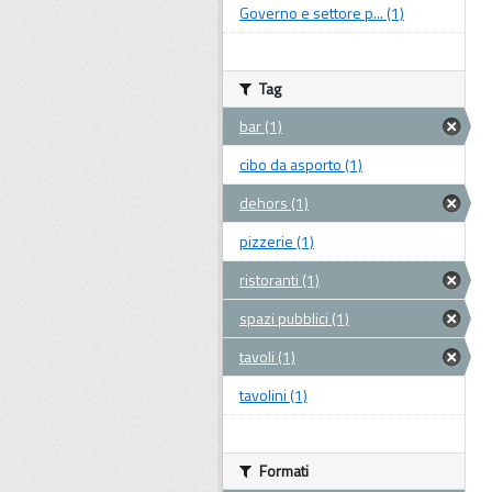
Governo e settore p... (1)
Tag
bar (1)
cibo da asporto (1)
dehors (1)
pizzerie (1)
ristoranti (1)
spazi pubblici (1)
tavoli (1)
tavolini (1)
Formati