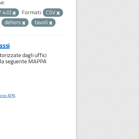
se:
Y 4.0)
Formati:
CSV
dehors
tavoli
assi
orizzate dagli uffici
to la seguente MAPPA
one API
).