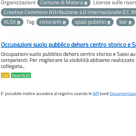
Organizzazioni:
Comune di Matera
Licenze sulle risor
Creative Commons Attribuzione 4.0 Internazionale (CC B
XLSX
Tag:
ristoranti
spazi pubblici
bar
Occupazioni suolo pubblico dehors centro storico e S
Occupazioni suolo pubblico dehors centro storico e Sassi aut
competenti. Per migliorare la visibilità abbiamo realizza
collegata...
CSV
Excel XLSX
E' possibile inoltre accedere al registro usando le
API
(vedi
Documentazi