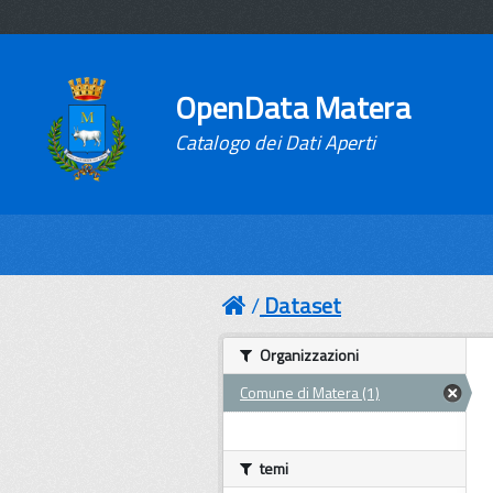
OpenData Matera
Catalogo dei Dati Aperti
Dataset
Organizzazioni
Comune di Matera (1)
temi