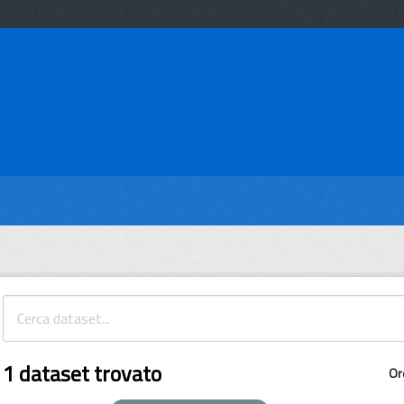
1 dataset trovato
Or