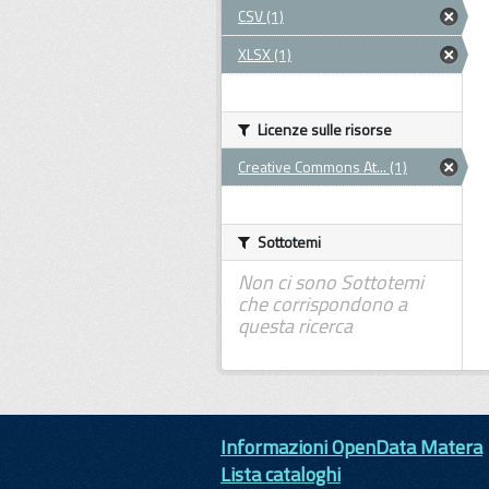
CSV (1)
XLSX (1)
Licenze sulle risorse
Creative Commons At... (1)
Sottotemi
Non ci sono Sottotemi
che corrispondono a
questa ricerca
Informazioni OpenData Matera
Lista cataloghi