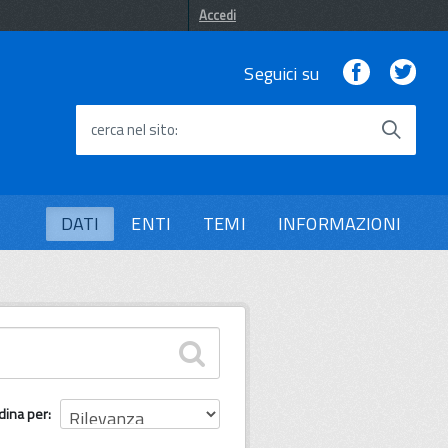
Accedi
Facebook
Twi
Seguici su
cerca nel sito
DATI
ENTI
TEMI
INFORMAZIONI
dina per