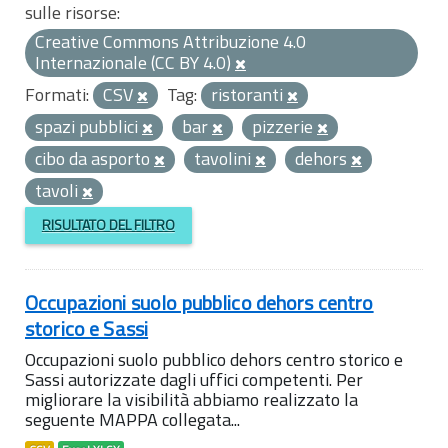
sulle risorse:
Creative Commons Attribuzione 4.0
Internazionale (CC BY 4.0)
Formati:
CSV
Tag:
ristoranti
spazi pubblici
bar
pizzerie
cibo da asporto
tavolini
dehors
tavoli
RISULTATO DEL FILTRO
Occupazioni suolo pubblico dehors centro
storico e Sassi
Occupazioni suolo pubblico dehors centro storico e
Sassi autorizzate dagli uffici competenti. Per
migliorare la visibilità abbiamo realizzato la
seguente MAPPA collegata...