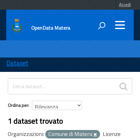
Accedi
OpenData Matera
DATI
ENTI
Dataset
TEMI
INFORMAZIONI
Ordina per
1 dataset trovato
Organizzazioni:
Comune di Matera
Licenze