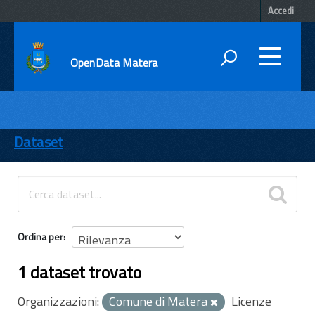
Accedi
OpenData Matera
DATI
ENTI
Dataset
TEMI
INFORMAZIONI
Ordina per
1 dataset trovato
Organizzazioni:
Comune di Matera
Licenze