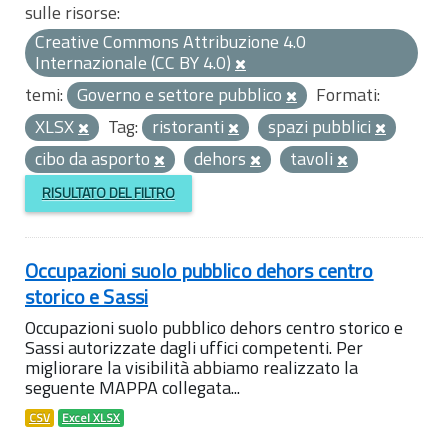
sulle risorse:
Creative Commons Attribuzione 4.0
Internazionale (CC BY 4.0)
temi:
Governo e settore pubblico
Formati:
XLSX
Tag:
ristoranti
spazi pubblici
cibo da asporto
dehors
tavoli
RISULTATO DEL FILTRO
Occupazioni suolo pubblico dehors centro
storico e Sassi
Occupazioni suolo pubblico dehors centro storico e
Sassi autorizzate dagli uffici competenti. Per
migliorare la visibilità abbiamo realizzato la
seguente MAPPA collegata...
CSV
Excel XLSX