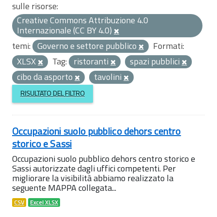
sulle risorse:
Creative Commons Attribuzione 4.0
Internazionale (CC BY 4.0)
temi:
Governo e settore pubblico
Formati:
XLSX
Tag:
ristoranti
spazi pubblici
cibo da asporto
tavolini
RISULTATO DEL FILTRO
Occupazioni suolo pubblico dehors centro
storico e Sassi
Occupazioni suolo pubblico dehors centro storico e
Sassi autorizzate dagli uffici competenti. Per
migliorare la visibilità abbiamo realizzato la
seguente MAPPA collegata...
CSV
Excel XLSX