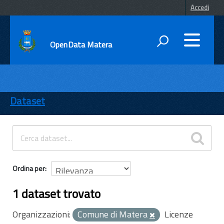
Accedi
OpenData Matera
DATI
ENTI
Dataset
TEMI
INFORMAZIONI
Ordina per
1 dataset trovato
Organizzazioni:
Comune di Matera
Licenze