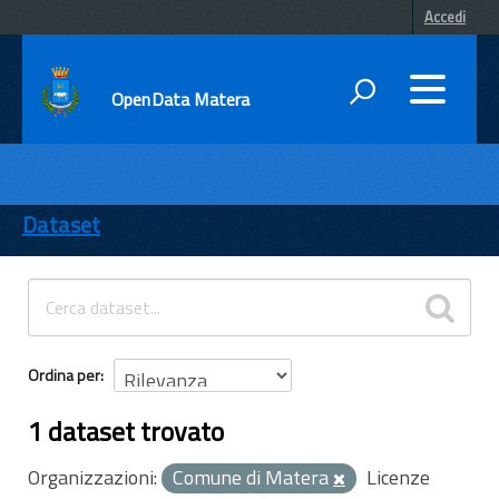
Accedi
OpenData Matera
DATI
ENTI
Dataset
TEMI
INFORMAZIONI
Ordina per
1 dataset trovato
Organizzazioni:
Comune di Matera
Licenze