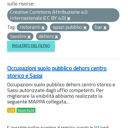
sulle risorse:
Creative Commons Attribuzione 4.0
Internazionale (CC BY 4.0)
Tag:
ristoranti
spazi pubblici
bar
tavolini
dehors
RISULTATO DEL FILTRO
Occupazioni suolo pubblico dehors centro
storico e Sassi
Occupazioni suolo pubblico dehors centro storico e
Sassi autorizzate dagli uffici competenti. Per
migliorare la visibilità abbiamo realizzato la
seguente MAPPA collegata...
CSV
Excel XLSX
E' possibile inoltre accedere al registro usando le
API
(vedi