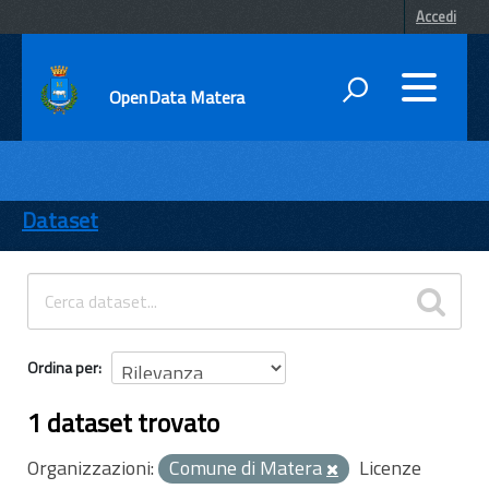
Accedi
OpenData Matera
DATI
ENTI
Dataset
TEMI
INFORMAZIONI
Ordina per
1 dataset trovato
Organizzazioni:
Comune di Matera
Licenze