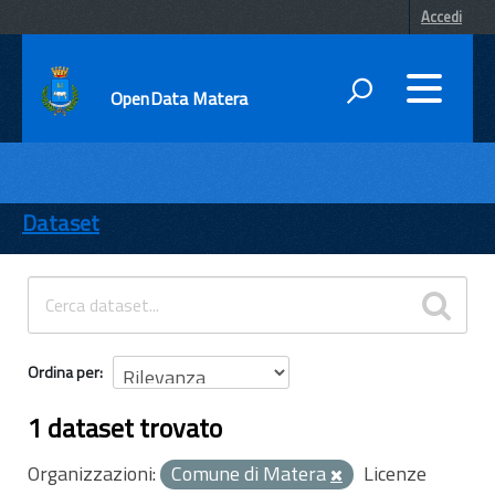
Accedi
OpenData Matera
DATI
ENTI
Dataset
TEMI
INFORMAZIONI
Ordina per
1 dataset trovato
Organizzazioni:
Comune di Matera
Licenze