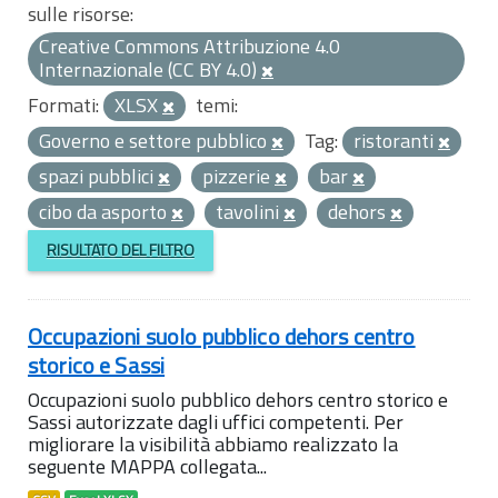
sulle risorse:
Creative Commons Attribuzione 4.0
Internazionale (CC BY 4.0)
Formati:
XLSX
temi:
Governo e settore pubblico
Tag:
ristoranti
spazi pubblici
pizzerie
bar
cibo da asporto
tavolini
dehors
RISULTATO DEL FILTRO
Occupazioni suolo pubblico dehors centro
storico e Sassi
Occupazioni suolo pubblico dehors centro storico e
Sassi autorizzate dagli uffici competenti. Per
migliorare la visibilità abbiamo realizzato la
seguente MAPPA collegata...