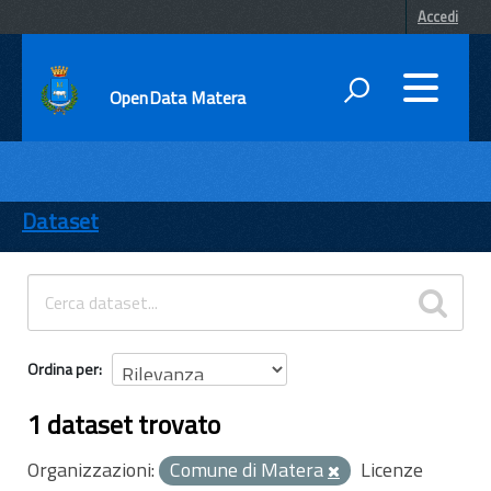
Accedi
OpenData Matera
DATI
ENTI
Dataset
TEMI
INFORMAZIONI
Ordina per
1 dataset trovato
Organizzazioni:
Comune di Matera
Licenze