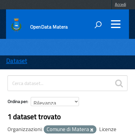
Accedi
OpenData Matera
DATI
ENTI
Dataset
TEMI
INFORMAZIONI
Ordina per
1 dataset trovato
Organizzazioni:
Comune di Matera
Licenze