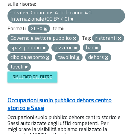
sulle risorse:
Creative Commons Attribuzione 4.0
Internazionale (CC BY 4.0)
Formati:
XLSX
temi:
Governo e settore pubblico
Tag:
ristoranti
spazi pubblici
pizzerie
bar
cibo da asporto
tavolini
dehors
tavoli
RISULTATO DEL FILTRO
Occupazioni suolo pubblico dehors centro
storico e Sassi
Occupazioni suolo pubblico dehors centro storico e
Sassi autorizzate dagli uffici competenti. Per
migliorare la visibilità abbiamo realizzato la