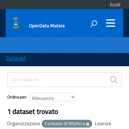
Accedi
OpenData Matera
DATI
ENTI
Dataset
TEMI
INFORMAZIONI
Ordina per
1 dataset trovato
Organizzazioni:
Comune di Matera
Licenze