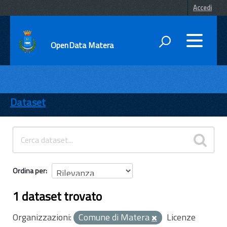
Accedi
OpenData Matera
DATI
ENTI
Dataset
TEMI
INFORMAZIONI
Ordina per
1 dataset trovato
Organizzazioni:
Comune di Matera
Licenze