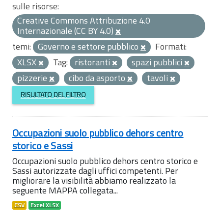
sulle risorse:
Creative Commons Attribuzione 4.0
Internazionale (CC BY 4.0)
temi:
Governo e settore pubblico
Formati:
XLSX
Tag:
ristoranti
spazi pubblici
pizzerie
cibo da asporto
tavoli
RISULTATO DEL FILTRO
Occupazioni suolo pubblico dehors centro
storico e Sassi
Occupazioni suolo pubblico dehors centro storico e
Sassi autorizzate dagli uffici competenti. Per
migliorare la visibilità abbiamo realizzato la
seguente MAPPA collegata...
CSV
Excel XLSX