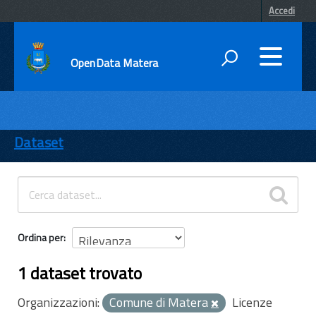
Accedi
OpenData Matera
DATI
ENTI
Dataset
TEMI
INFORMAZIONI
Ordina per
1 dataset trovato
Organizzazioni:
Comune di Matera
Licenze