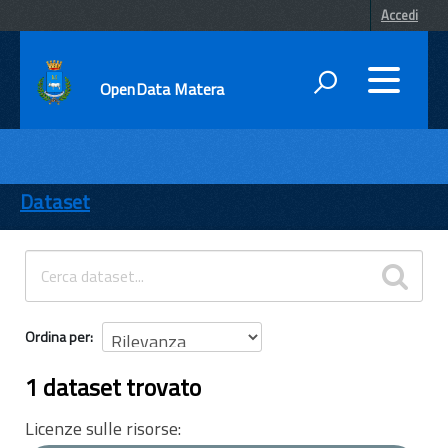
Accedi
OpenData Matera
DATI
ENTI
Dataset
TEMI
INFORMAZIONI
Ordina per
1 dataset trovato
Licenze sulle risorse: