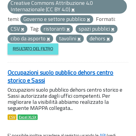
Creative Commons Attribuzione 4.0
Internazionale (CC BY 4.0)
temi:
Governo e settore pubblico
Formati:
CSV
Tag:
ristoranti
spazi pubblici
cibo da asporto
tavolini
dehors
RISULTATO DEL FILTRO
Occupazioni suolo pubblico dehors centro
storico e Sassi
Occupazioni suolo pubblico dehors centro storico e
Sassi autorizzate dagli uffici competenti. Per
migliorare la visibilità abbiamo realizzato la
seguente MAPPA collegata...
CSV
Excel XLSX
E' possibile inoltre accedere al registro usando le
API
(vedi