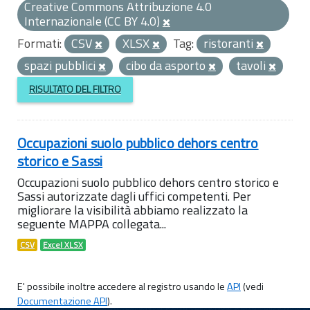
Creative Commons Attribuzione 4.0
Internazionale (CC BY 4.0)
Formati:
CSV
XLSX
Tag:
ristoranti
spazi pubblici
cibo da asporto
tavoli
RISULTATO DEL FILTRO
Occupazioni suolo pubblico dehors centro
storico e Sassi
Occupazioni suolo pubblico dehors centro storico e
Sassi autorizzate dagli uffici competenti. Per
migliorare la visibilità abbiamo realizzato la
seguente MAPPA collegata...
CSV
Excel XLSX
E' possibile inoltre accedere al registro usando le
API
(vedi
Documentazione API
).