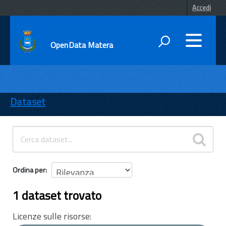
Accedi
OpenData Matera
DATI
ENTI
Dataset
TEMI
INFORMAZIONI
Ordina per
1 dataset trovato
Licenze sulle risorse: