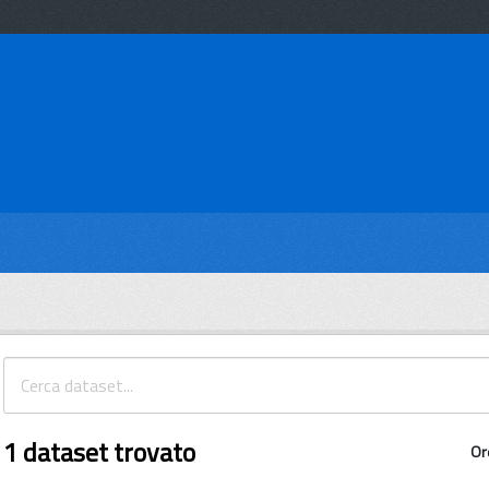
1 dataset trovato
Or