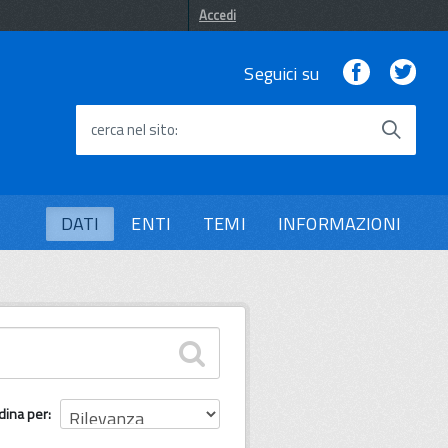
Accedi
Facebook
Twi
Seguici su
cerca nel sito
DATI
ENTI
TEMI
INFORMAZIONI
dina per