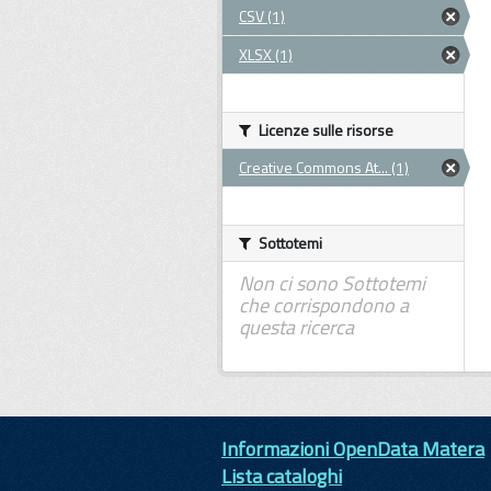
CSV (1)
XLSX (1)
Licenze sulle risorse
Creative Commons At... (1)
Sottotemi
Non ci sono Sottotemi
che corrispondono a
questa ricerca
Informazioni OpenData Matera
Lista cataloghi