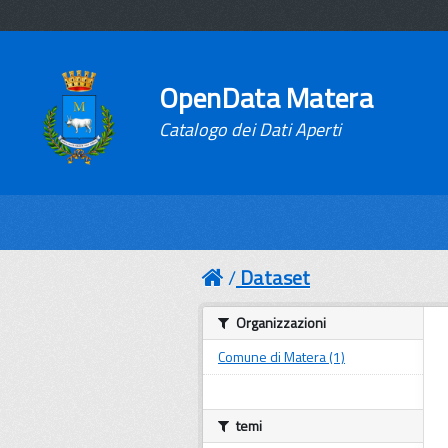
OpenData Matera
Catalogo dei Dati Aperti
Dataset
Organizzazioni
Comune di Matera (1)
temi