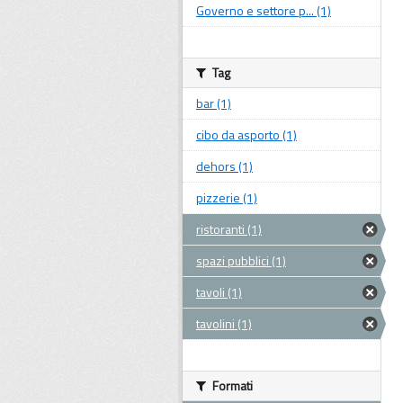
Governo e settore p... (1)
Tag
bar (1)
cibo da asporto (1)
dehors (1)
pizzerie (1)
ristoranti (1)
spazi pubblici (1)
tavoli (1)
tavolini (1)
Formati