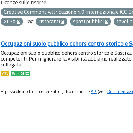
Licenze sulle risorse:
Creative Commons Attribuzione 4.0 Internazionale (CC B
XLSX
Tag:
ristoranti
spazi pubblici
tavolin
Occupazioni suolo pubblico dehors centro storico e S
Occupazioni suolo pubblico dehors centro storico e Sassi aut
competenti. Per migliorare la visibilità abbiamo realizza
collegata...
CSV
Excel XLSX
E' possibile inoltre accedere al registro usando le
API
(vedi
Documentazi