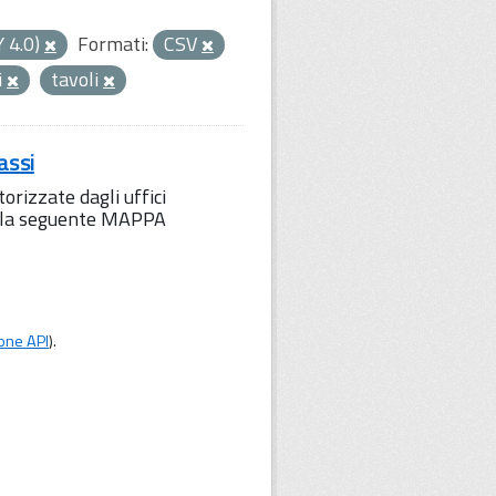
Y 4.0)
Formati:
CSV
i
tavoli
assi
orizzate dagli uffici
to la seguente MAPPA
one API
).