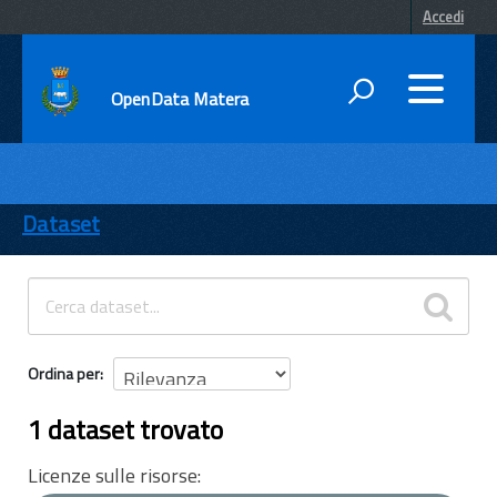
Accedi
OpenData Matera
DATI
ENTI
Dataset
TEMI
INFORMAZIONI
Ordina per
1 dataset trovato
Licenze sulle risorse: