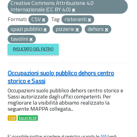
Creative Commons Attribuzione 4.0
Internazionale (CC BY 4.0)
Formati:
CSV
Tag:
ristoranti
spazi pubblici
pizzerie
dehors
tavolini
RISULTATO DEL FILTRO
Occupazioni suolo pubblico dehors centro
storico e Sassi
Occupazioni suolo pubblico dehors centro storico e
Sassi autorizzate dagli uffici competenti. Per
migliorare la visibilità abbiamo realizzato la
seguente MAPPA collegata...
CSV
Excel XLSX
E' possibile inoltre accedere al registro usando le
API
(vedi