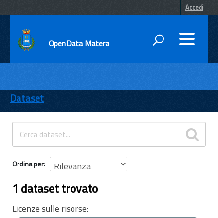
Accedi
OpenData Matera
DATI
ENTI
Dataset
TEMI
INFORMAZIONI
Ordina per
1 dataset trovato
Licenze sulle risorse: