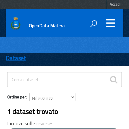
Accedi
OpenData Matera
DATI
ENTI
Dataset
TEMI
INFORMAZIONI
Ordina per
1 dataset trovato
Licenze sulle risorse: