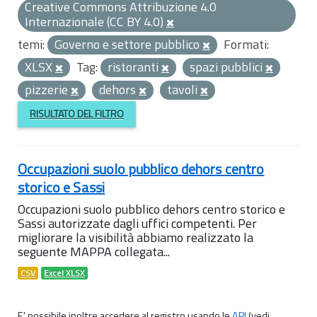
Creative Commons Attribuzione 4.0
Internazionale (CC BY 4.0)
temi:
Governo e settore pubblico
Formati:
XLSX
Tag:
ristoranti
spazi pubblici
pizzerie
dehors
tavoli
RISULTATO DEL FILTRO
Occupazioni suolo pubblico dehors centro
storico e Sassi
Occupazioni suolo pubblico dehors centro storico e
Sassi autorizzate dagli uffici competenti. Per
migliorare la visibilità abbiamo realizzato la
seguente MAPPA collegata...
CSV
Excel XLSX
E' possibile inoltre accedere al registro usando le
API
(vedi