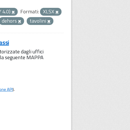
Y 4.0)
Formati:
XLSX
dehors
tavolini
assi
orizzate dagli uffici
to la seguente MAPPA
one API
).