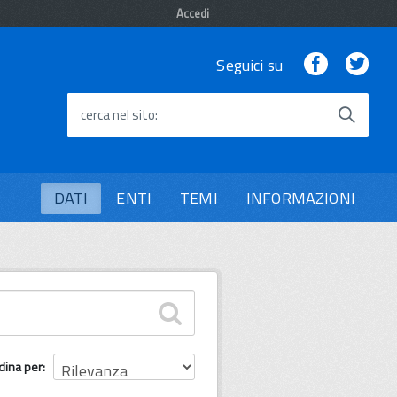
Accedi
Facebook
Twi
Seguici su
cerca nel sito
DATI
ENTI
TEMI
INFORMAZIONI
dina per