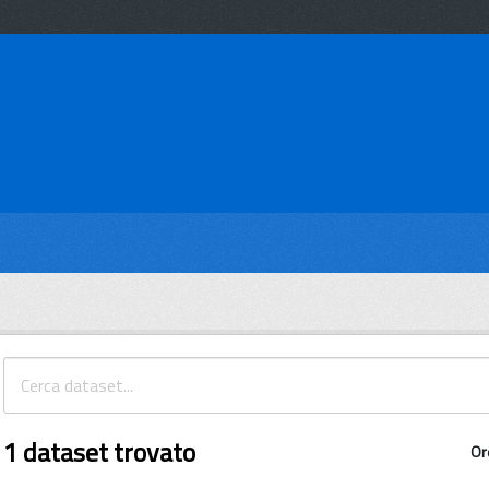
1 dataset trovato
Or