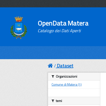
OpenData Matera
Catalogo dei Dati Aperti
Dataset
Organizzazioni
Comune di Matera (1)
temi