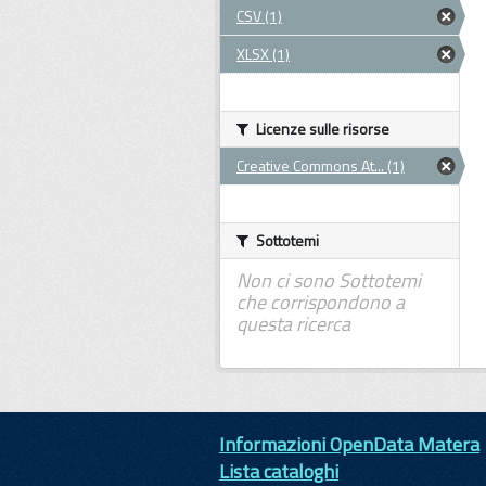
CSV (1)
XLSX (1)
Licenze sulle risorse
Creative Commons At... (1)
Sottotemi
Non ci sono Sottotemi
che corrispondono a
questa ricerca
Informazioni OpenData Matera
Lista cataloghi