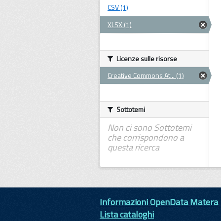
CSV (1)
XLSX (1)
Licenze sulle risorse
Creative Commons At... (1)
Sottotemi
Non ci sono Sottotemi
che corrispondono a
questa ricerca
Informazioni OpenData Matera
Lista cataloghi