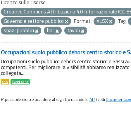
Licenze sulle risorse:
Creative Commons Attribuzione 4.0 Internazionale (CC B
Governo e settore pubblico
Formati:
XLSX
Tag:
spazi pubblici
bar
tavoli
Occupazioni suolo pubblico dehors centro storico e S
Occupazioni suolo pubblico dehors centro storico e Sassi aut
competenti. Per migliorare la visibilità abbiamo realizza
collegata...
CSV
Excel XLSX
E' possibile inoltre accedere al registro usando le
API
(vedi
Documentazi