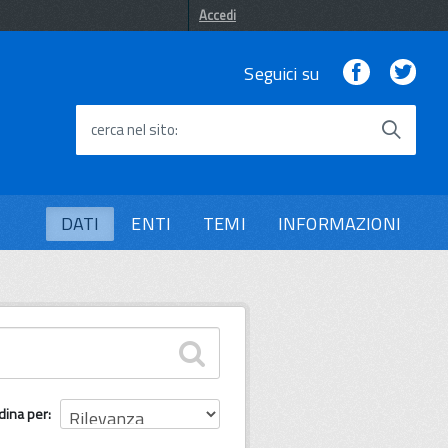
Accedi
Facebook
Twi
Seguici su
cerca nel sito
DATI
ENTI
TEMI
INFORMAZIONI
dina per