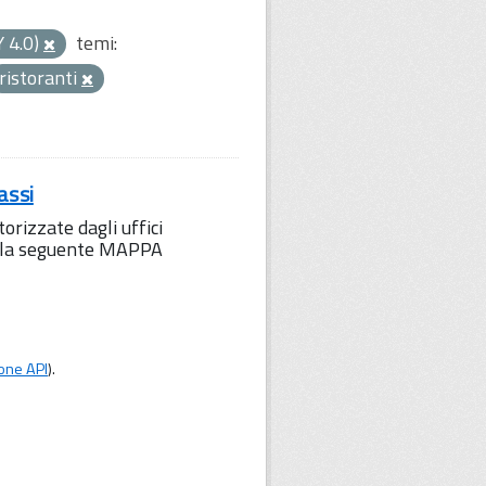
Y 4.0)
temi:
ristoranti
assi
orizzate dagli uffici
to la seguente MAPPA
one API
).