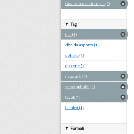
Governo e settore p... (1)
Tag
bar (1)
cibo da asporto (1)
dehors (1)
pizzerie (1)
ristoranti (1)
spazi pubblici (1)
tavoli (1)
tavolini (1)
Formati