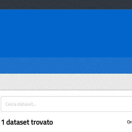
1 dataset trovato
Or