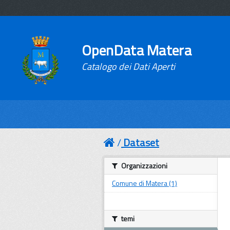
OpenData Matera
Catalogo dei Dati Aperti
Dataset
Organizzazioni
Comune di Matera (1)
temi