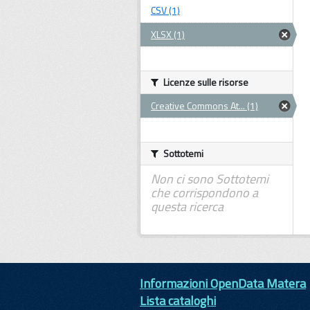
CSV (1)
XLSX (1)
Licenze sulle risorse
Creative Commons At... (1)
Sottotemi
Non ci sono Sottotemi
che corrispondono a
questa ricerca
Informazioni OpenData Matera
Lista cataloghi