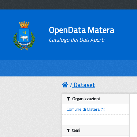
OpenData Matera
Catalogo dei Dati Aperti
Dataset
Organizzazioni
Comune di Matera (1)
temi