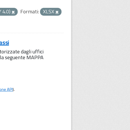
Y 4.0)
Formati:
XLSX
assi
orizzate dagli uffici
to la seguente MAPPA
one API
).