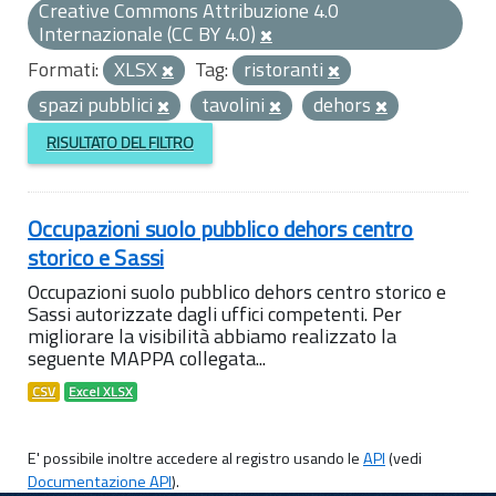
Creative Commons Attribuzione 4.0
Internazionale (CC BY 4.0)
Formati:
XLSX
Tag:
ristoranti
spazi pubblici
tavolini
dehors
RISULTATO DEL FILTRO
Occupazioni suolo pubblico dehors centro
storico e Sassi
Occupazioni suolo pubblico dehors centro storico e
Sassi autorizzate dagli uffici competenti. Per
migliorare la visibilità abbiamo realizzato la
seguente MAPPA collegata...
CSV
Excel XLSX
E' possibile inoltre accedere al registro usando le
API
(vedi
Documentazione API
).