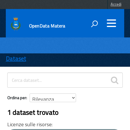
Accedi
OpenData Matera
DATI
ENTI
Dataset
TEMI
INFORMAZIONI
Ordina per
1 dataset trovato
Licenze sulle risorse: