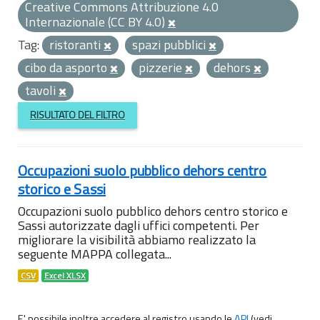
Creative Commons Attribuzione 4.0
Internazionale (CC BY 4.0)
Tag:
ristoranti
spazi pubblici
cibo da asporto
pizzerie
dehors
tavoli
RISULTATO DEL FILTRO
Occupazioni suolo pubblico dehors centro
storico e Sassi
Occupazioni suolo pubblico dehors centro storico e
Sassi autorizzate dagli uffici competenti. Per
migliorare la visibilità abbiamo realizzato la
seguente MAPPA collegata...
CSV
Excel XLSX
E' possibile inoltre accedere al registro usando le
API
(vedi