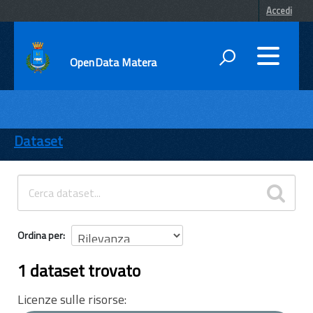
Accedi
OpenData Matera
DATI
ENTI
Dataset
TEMI
INFORMAZIONI
Ordina per
1 dataset trovato
Licenze sulle risorse: