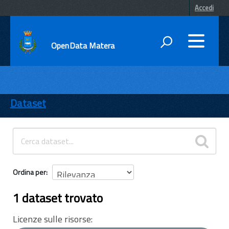
Accedi
OpenData Matera
DATI
ENTI
Dataset
TEMI
INFORMAZIONI
Ordina per
1 dataset trovato
Licenze sulle risorse: