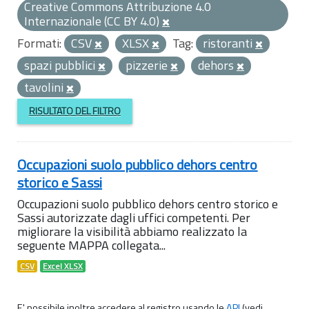
Creative Commons Attribuzione 4.0
Internazionale (CC BY 4.0)
Formati:
CSV
XLSX
Tag:
ristoranti
spazi pubblici
pizzerie
dehors
tavolini
RISULTATO DEL FILTRO
Occupazioni suolo pubblico dehors centro
storico e Sassi
Occupazioni suolo pubblico dehors centro storico e
Sassi autorizzate dagli uffici competenti. Per
migliorare la visibilità abbiamo realizzato la
seguente MAPPA collegata...
CSV
Excel XLSX
E' possibile inoltre accedere al registro usando le
API
(vedi