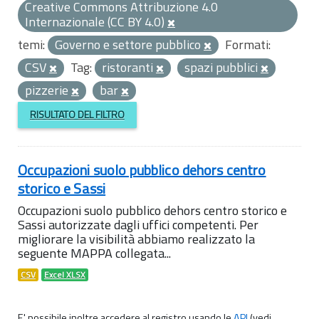
Creative Commons Attribuzione 4.0
Internazionale (CC BY 4.0)
temi:
Governo e settore pubblico
Formati:
CSV
Tag:
ristoranti
spazi pubblici
pizzerie
bar
RISULTATO DEL FILTRO
Occupazioni suolo pubblico dehors centro
storico e Sassi
Occupazioni suolo pubblico dehors centro storico e
Sassi autorizzate dagli uffici competenti. Per
migliorare la visibilità abbiamo realizzato la
seguente MAPPA collegata...
CSV
Excel XLSX
E' possibile inoltre accedere al registro usando le
API
(vedi