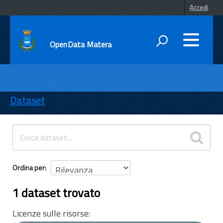
Accedi
OpenData Matera
DATI
ENTI
Dataset
TEMI
INFORMAZIONI
Ordina per
1 dataset trovato
Licenze sulle risorse: