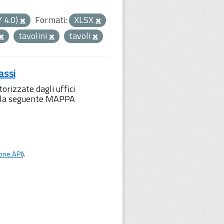
Y 4.0)
Formati:
XLSX
tavolini
tavoli
assi
orizzate dagli uffici
to la seguente MAPPA
one API
).