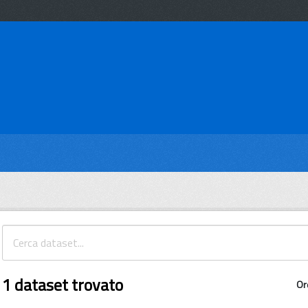
1 dataset trovato
Or