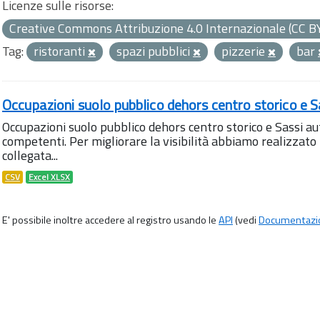
Licenze sulle risorse:
Creative Commons Attribuzione 4.0 Internazionale (CC B
Tag:
ristoranti
spazi pubblici
pizzerie
bar
Occupazioni suolo pubblico dehors centro storico e S
Occupazioni suolo pubblico dehors centro storico e Sassi aut
competenti. Per migliorare la visibilità abbiamo realizza
collegata...
CSV
Excel XLSX
E' possibile inoltre accedere al registro usando le
API
(vedi
Documentazi