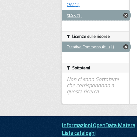
CSV (1)
XLSX (1)
Licenze sulle risorse
Creative Commons At... (1)
Sottotemi
Non ci sono Sottotemi
che corrispondono a
questa ricerca
Informazioni OpenData Matera
Lista cataloghi