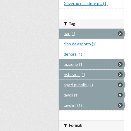
Governo e settore p... (1)
Tag
bar (1)
cibo da asporto (1)
dehors (1)
pizzerie (1)
ristoranti (1)
spazi pubblici (1)
tavoli (1)
tavolini (1)
Formati