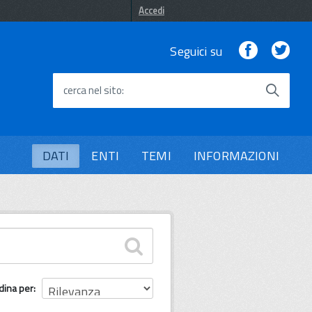
Accedi
Facebook
Twi
Seguici su
cerca nel sito
DATI
ENTI
TEMI
INFORMAZIONI
dina per