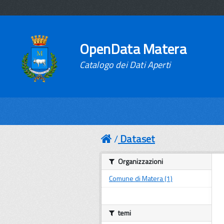
OpenData Matera
Catalogo dei Dati Aperti
Dataset
Organizzazioni
Comune di Matera (1)
temi