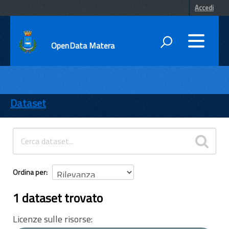
Accedi
OpenData Matera
DATI
ENTI
Dataset
TEMI
INFORMAZIONI
Ordina per
1 dataset trovato
Licenze sulle risorse: