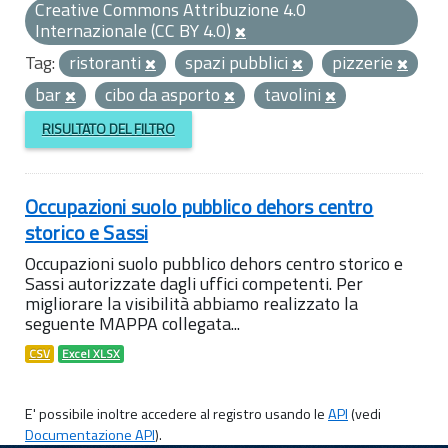
Creative Commons Attribuzione 4.0
Internazionale (CC BY 4.0)
Tag:
ristoranti
spazi pubblici
pizzerie
bar
cibo da asporto
tavolini
RISULTATO DEL FILTRO
Occupazioni suolo pubblico dehors centro
storico e Sassi
Occupazioni suolo pubblico dehors centro storico e
Sassi autorizzate dagli uffici competenti. Per
migliorare la visibilità abbiamo realizzato la
seguente MAPPA collegata...
CSV
Excel XLSX
E' possibile inoltre accedere al registro usando le
API
(vedi
Documentazione API
).