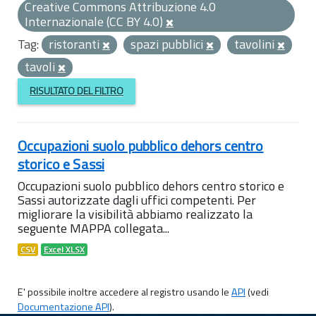
Creative Commons Attribuzione 4.0
Internazionale (CC BY 4.0)
Tag:
ristoranti
spazi pubblici
tavolini
tavoli
RISULTATO DEL FILTRO
Occupazioni suolo pubblico dehors centro
storico e Sassi
Occupazioni suolo pubblico dehors centro storico e
Sassi autorizzate dagli uffici competenti. Per
migliorare la visibilità abbiamo realizzato la
seguente MAPPA collegata...
CSV
Excel XLSX
E' possibile inoltre accedere al registro usando le
API
(vedi
Documentazione API
).