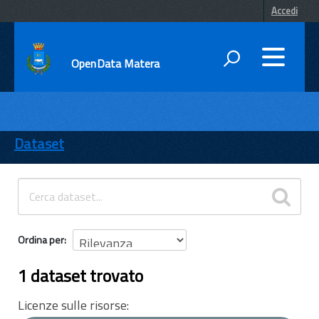
Accedi
OpenData Matera
DATI
ENTI
Dataset
TEMI
INFORMAZIONI
Ordina per
1 dataset trovato
Licenze sulle risorse: