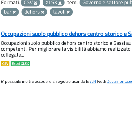
Formati:
CSV
XLSX
temi:
Governo e settore pu
bar
dehors
tavoli
Occupazioni suolo pubblico dehors centro storico e S
Occupazioni suolo pubblico dehors centro storico e Sassi aut
competenti. Per migliorare la visibilità abbiamo realizza
collegata...
CSV
Excel XLSX
E' possibile inoltre accedere al registro usando le
API
(vedi
Documentazi