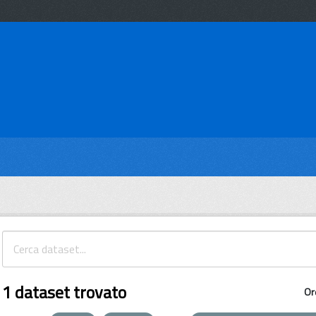
1 dataset trovato
Or