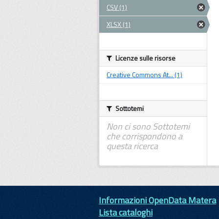
CSV (1)
XLSX (1)
Licenze sulle risorse
Creative Commons At... (1)
Sottotemi
Non ci sono Sottotemi
che corrispondono a
questa ricerca
Informazioni OpenData Matera
Lista cataloghi