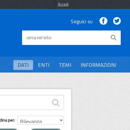
Accedi
Facebook
Twi
Seguici su
cerca nel sito
DATI
ENTI
TEMI
INFORMAZIONI
dina per