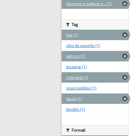
Governo e settore p... (1)
Tag
bar (1)
cibo da asporto (1)
dehors (1)
pizzerie (1)
ristoranti (1)
spazi pubblici (1)
tavoli (1)
tavolini (1)
Formati