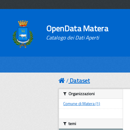
OpenData Matera
Catalogo dei Dati Aperti
Dataset
Organizzazioni
Comune di Matera (1)
temi