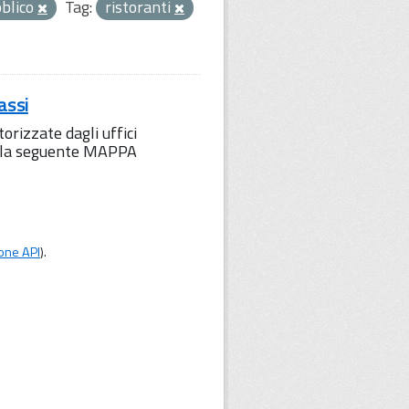
bblico
Tag:
ristoranti
assi
orizzate dagli uffici
to la seguente MAPPA
one API
).