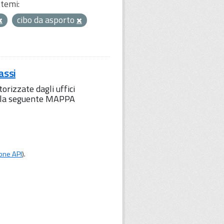
temi:
cibo da asporto
assi
orizzate dagli uffici
to la seguente MAPPA
one API
).