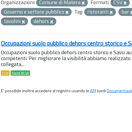
Organizzazioni:
Comune di Matera
Formati:
CSV
Governo e settore pubblico
Tag:
ristoranti
bar
tavolini
dehors
Occupazioni suolo pubblico dehors centro storico e S
Occupazioni suolo pubblico dehors centro storico e Sassi aut
competenti. Per migliorare la visibilità abbiamo realizza
collegata...
CSV
Excel XLSX
E' possibile inoltre accedere al registro usando le
API
(vedi
Documentazi