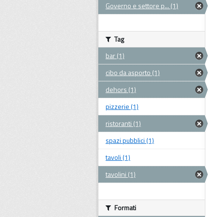
Governo e settore p... (1)
Tag
bar (1)
cibo da asporto (1)
dehors (1)
pizzerie (1)
ristoranti (1)
spazi pubblici (1)
tavoli (1)
tavolini (1)
Formati