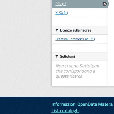
CSV (1)
XLSX (1)
Licenze sulle risorse
Creative Commons At... (1)
Sottotemi
Non ci sono Sottotemi
che corrispondono a
questa ricerca
Informazioni OpenData Matera
Lista cataloghi