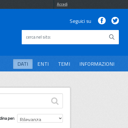
Accedi
Facebook
Twi
Seguici su
cerca nel sito
DATI
ENTI
TEMI
INFORMAZIONI
dina per