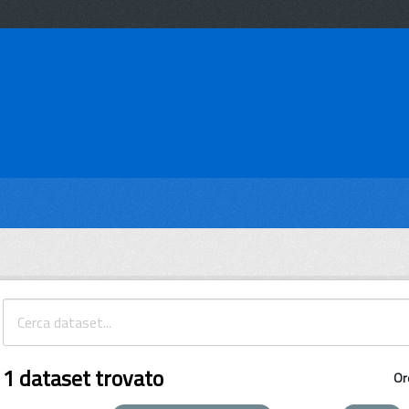
1 dataset trovato
Or