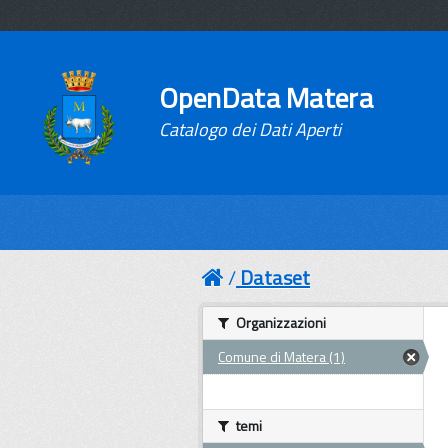
OpenData Matera
Catalogo dei Dati Aperti
Dataset
Organizzazioni
Comune di Matera (1)
temi