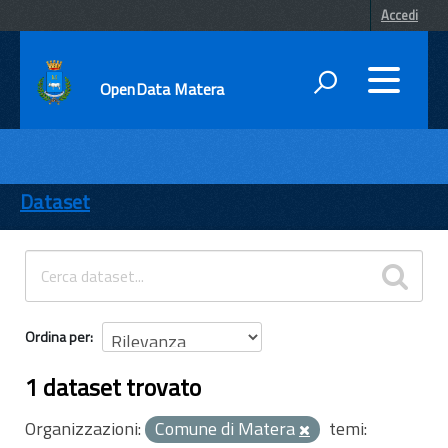
Accedi
OpenData Matera
DATI
ENTI
Dataset
TEMI
INFORMAZIONI
Ordina per
1 dataset trovato
Organizzazioni:
Comune di Matera
temi: