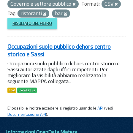
Governo e settore pubblico
Formati:
CSV
Tag:
ristoranti
bar
RISULTATO DEL FILTRO
Occupazioni suolo pubblico dehors centro
storico e Sassi
Occupazioni suolo pubblico dehors centro storico e
Sassi autorizzate dagli uffici competenti. Per
migliorare la visibilità abbiamo realizzato la
seguente MAPPA collegata...
CSV
Excel XLSX
E' possibile inoltre accedere al registro usando le
API
(vedi
Documentazione API
).
Informazioni OpenData Matera