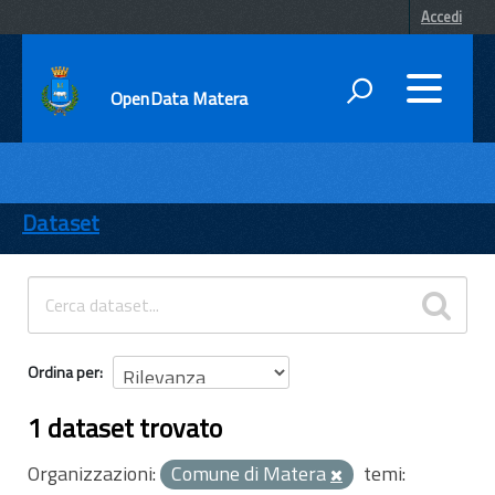
Accedi
OpenData Matera
DATI
ENTI
Dataset
TEMI
INFORMAZIONI
Ordina per
1 dataset trovato
Organizzazioni:
Comune di Matera
temi: