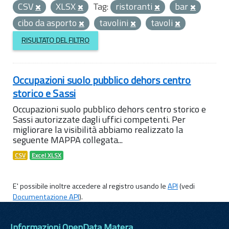
CSV
XLSX
Tag:
ristoranti
bar
cibo da asporto
tavolini
tavoli
RISULTATO DEL FILTRO
Occupazioni suolo pubblico dehors centro
storico e Sassi
Occupazioni suolo pubblico dehors centro storico e
Sassi autorizzate dagli uffici competenti. Per
migliorare la visibilità abbiamo realizzato la
seguente MAPPA collegata...
CSV
Excel XLSX
E' possibile inoltre accedere al registro usando le
API
(vedi
Documentazione API
).
Informazioni OpenData Matera