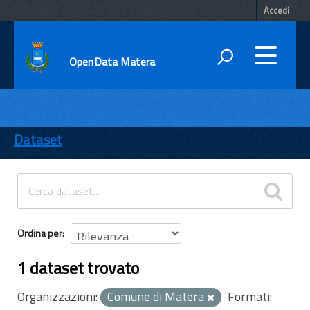
Accedi
OpenData Matera
DATI
ENTI
Dataset
TEMI
INFORMAZIONI
Ordina per
1 dataset trovato
Organizzazioni:
Comune di Matera
Formati: