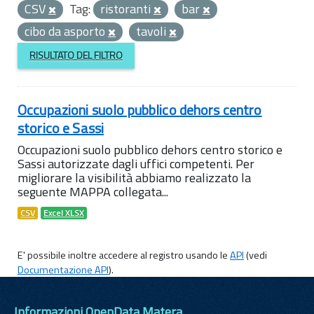
CSV
Tag:
ristoranti
bar
cibo da asporto
tavoli
RISULTATO DEL FILTRO
Occupazioni suolo pubblico dehors centro
storico e Sassi
Occupazioni suolo pubblico dehors centro storico e
Sassi autorizzate dagli uffici competenti. Per
migliorare la visibilità abbiamo realizzato la
seguente MAPPA collegata...
CSV
Excel XLSX
E' possibile inoltre accedere al registro usando le
API
(vedi
Documentazione API
).
Informazioni OpenData Matera