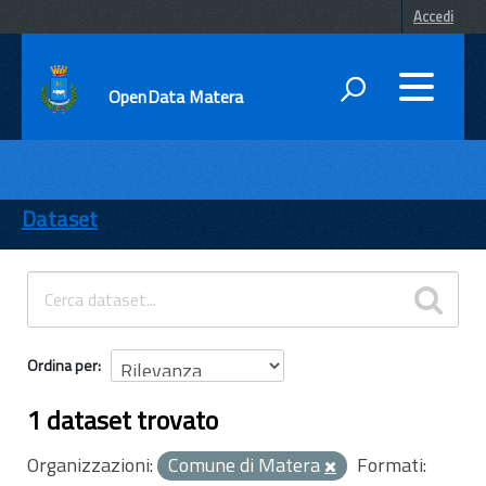
Accedi
OpenData Matera
DATI
ENTI
Dataset
TEMI
INFORMAZIONI
Ordina per
1 dataset trovato
Organizzazioni:
Comune di Matera
Formati: