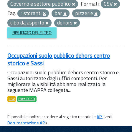
Governo e settore pubblico
Formati:
CSV
Tag:
ristoranti
bar
pizzerie
cibo da asporto
dehors
RISULTATO DEL FILTRO
Occupazioni suolo pubblico dehors centro
storico e Sassi
Occupazioni suolo pubblico dehors centro storico e
Sassi autorizzate dagli uffici competenti. Per
migliorare la visibilità abbiamo realizzato la
seguente MAPPA collegata...
CSV
Excel XLSX
E' possibile inoltre accedere al registro usando le
API
(vedi
Documentazione API
).