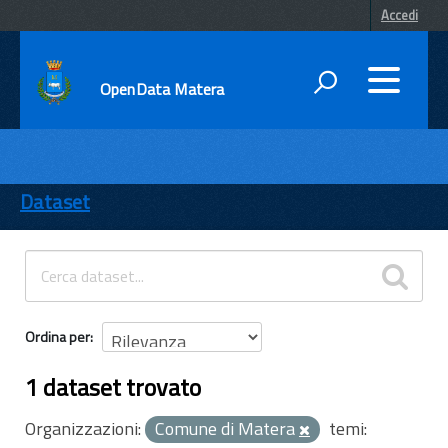
Accedi
OpenData Matera
DATI
ENTI
Dataset
TEMI
INFORMAZIONI
Ordina per
1 dataset trovato
Organizzazioni:
Comune di Matera
temi: