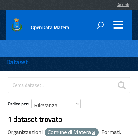
Accedi
OpenData Matera
DATI
ENTI
Dataset
TEMI
INFORMAZIONI
Ordina per
1 dataset trovato
Organizzazioni:
Comune di Matera
Formati: