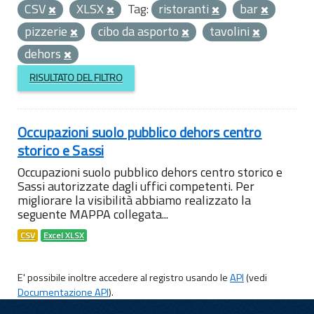
CSV
XLSX
Tag:
ristoranti
bar
pizzerie
cibo da asporto
tavolini
dehors
RISULTATO DEL FILTRO
Occupazioni suolo pubblico dehors centro
storico e Sassi
Occupazioni suolo pubblico dehors centro storico e
Sassi autorizzate dagli uffici competenti. Per
migliorare la visibilità abbiamo realizzato la
seguente MAPPA collegata...
CSV
Excel XLSX
E' possibile inoltre accedere al registro usando le
API
(vedi
Documentazione API
).