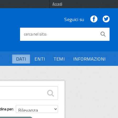
Accedi
Facebook
Twi
Seguici su
cerca nel sito
DATI
ENTI
TEMI
INFORMAZIONI
dina per