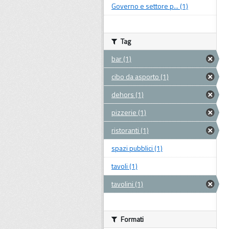
Governo e settore p... (1)
Tag
bar (1)
cibo da asporto (1)
dehors (1)
pizzerie (1)
ristoranti (1)
spazi pubblici (1)
tavoli (1)
tavolini (1)
Formati