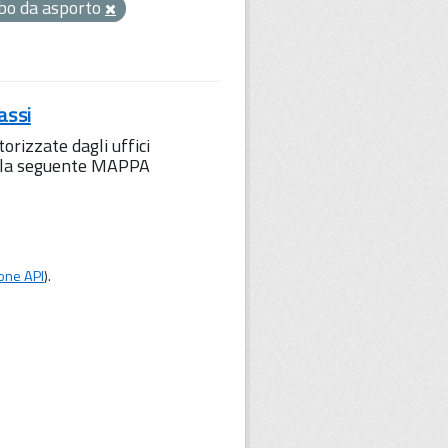
ibo da asporto
assi
orizzate dagli uffici
to la seguente MAPPA
one API
).