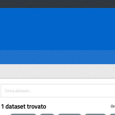
1 dataset trovato
Or