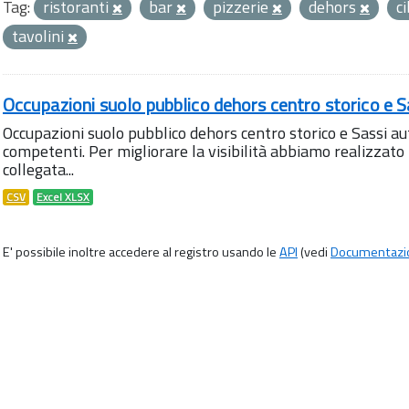
Tag:
ristoranti
bar
pizzerie
dehors
c
tavolini
Occupazioni suolo pubblico dehors centro storico e S
Occupazioni suolo pubblico dehors centro storico e Sassi aut
competenti. Per migliorare la visibilità abbiamo realizza
collegata...
CSV
Excel XLSX
E' possibile inoltre accedere al registro usando le
API
(vedi
Documentazi