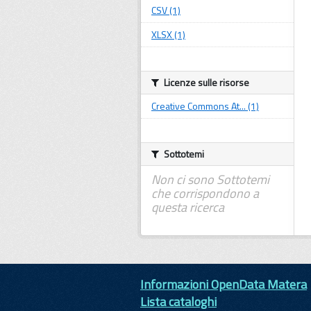
CSV (1)
XLSX (1)
Licenze sulle risorse
Creative Commons At... (1)
Sottotemi
Non ci sono Sottotemi
che corrispondono a
questa ricerca
Informazioni OpenData Matera
Lista cataloghi