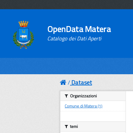
OpenData Matera
Catalogo dei Dati Aperti
Dataset
Organizzazioni
Comune di Matera (1)
temi