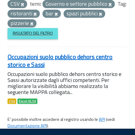
CSV
temi:
Governo e settore pubblico
Tag:
ristoranti
bar
spazi pubblici
pizzerie
RISULTATO DEL FILTRO
Occupazioni suolo pubblico dehors centro
storico e Sassi
Occupazioni suolo pubblico dehors centro storico e
Sassi autorizzate dagli uffici competenti. Per
migliorare la visibilità abbiamo realizzato la
seguente MAPPA collegata...
CSV
Excel XLSX
E' possibile inoltre accedere al registro usando le
API
(vedi
Documentazione API
).