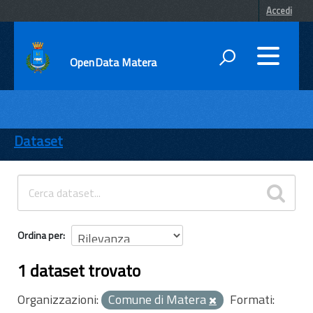
Accedi
OpenData Matera
DATI
ENTI
Dataset
TEMI
INFORMAZIONI
Ordina per
1 dataset trovato
Organizzazioni:
Comune di Matera
Formati: