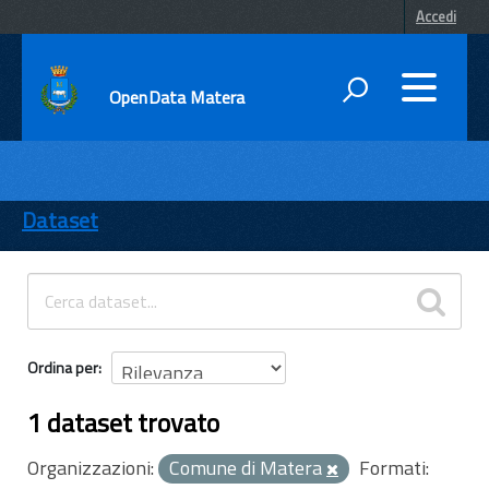
Accedi
OpenData Matera
DATI
ENTI
Dataset
TEMI
INFORMAZIONI
Ordina per
1 dataset trovato
Organizzazioni:
Comune di Matera
Formati: