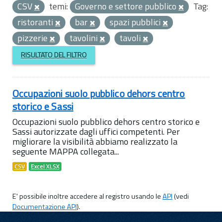
CSV
temi:
Governo e settore pubblico
Tag:
ristoranti
bar
spazi pubblici
pizzerie
tavolini
tavoli
RISULTATO DEL FILTRO
Occupazioni suolo pubblico dehors centro
storico e Sassi
Occupazioni suolo pubblico dehors centro storico e
Sassi autorizzate dagli uffici competenti. Per
migliorare la visibilità abbiamo realizzato la
seguente MAPPA collegata...
CSV
Excel XLSX
E' possibile inoltre accedere al registro usando le
API
(vedi
Documentazione API
).