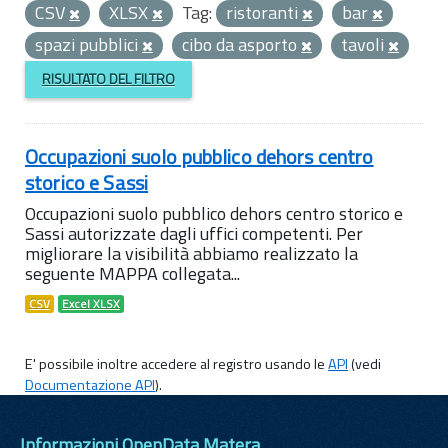
CSV
XLSX
Tag:
ristoranti
bar
spazi pubblici
cibo da asporto
tavoli
RISULTATO DEL FILTRO
Occupazioni suolo pubblico dehors centro
storico e Sassi
Occupazioni suolo pubblico dehors centro storico e
Sassi autorizzate dagli uffici competenti. Per
migliorare la visibilità abbiamo realizzato la
seguente MAPPA collegata...
CSV
Excel XLSX
E' possibile inoltre accedere al registro usando le
API
(vedi
Documentazione API
).
Informazioni OpenData Matera