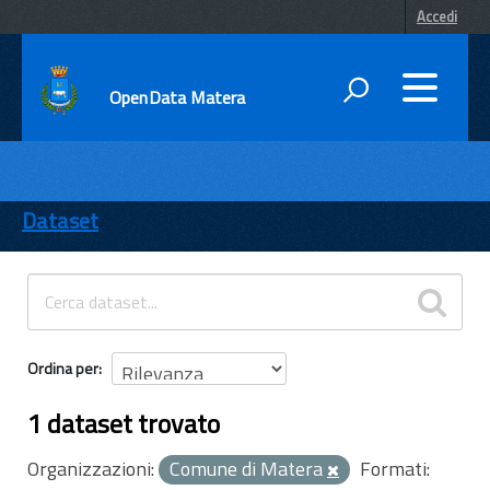
Accedi
OpenData Matera
DATI
ENTI
Dataset
TEMI
INFORMAZIONI
Ordina per
1 dataset trovato
Organizzazioni:
Comune di Matera
Formati: