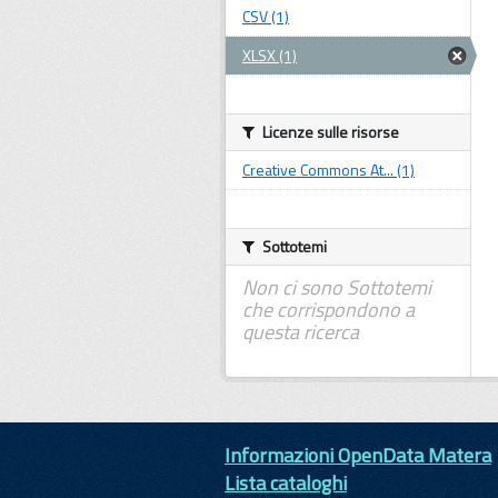
CSV (1)
XLSX (1)
Licenze sulle risorse
Creative Commons At... (1)
Sottotemi
Non ci sono Sottotemi
che corrispondono a
questa ricerca
Informazioni OpenData Matera
Lista cataloghi