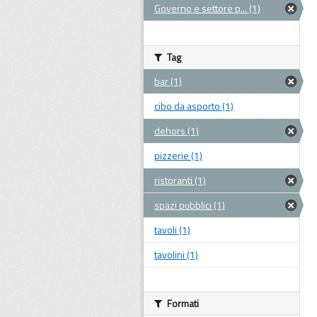
Governo e settore p... (1)
Tag
bar (1)
cibo da asporto (1)
dehors (1)
pizzerie (1)
ristoranti (1)
spazi pubblici (1)
tavoli (1)
tavolini (1)
Formati