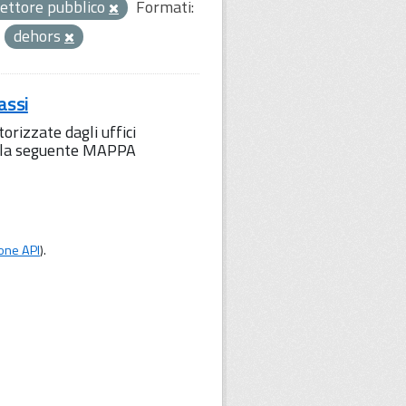
ettore pubblico
Formati:
dehors
assi
orizzate dagli uffici
to la seguente MAPPA
one API
).