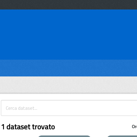
1 dataset trovato
Or