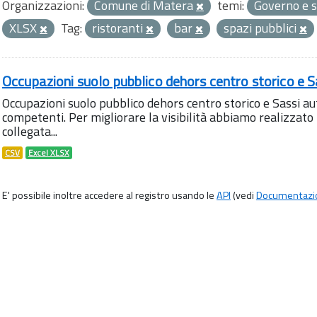
Organizzazioni:
Comune di Matera
temi:
Governo e s
XLSX
Tag:
ristoranti
bar
spazi pubblici
Occupazioni suolo pubblico dehors centro storico e S
Occupazioni suolo pubblico dehors centro storico e Sassi aut
competenti. Per migliorare la visibilità abbiamo realizza
collegata...
CSV
Excel XLSX
E' possibile inoltre accedere al registro usando le
API
(vedi
Documentazi