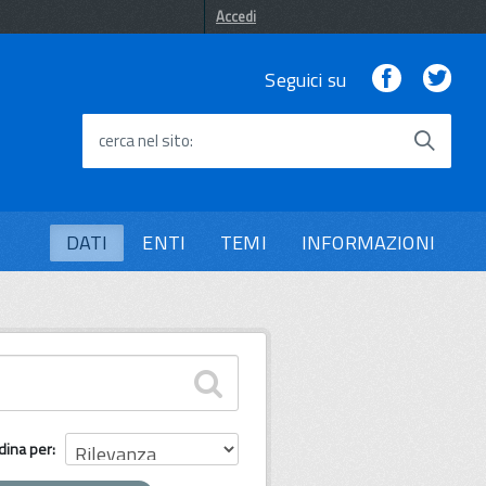
Accedi
Facebook
Twi
Seguici su
cerca nel sito
DATI
ENTI
TEMI
INFORMAZIONI
dina per