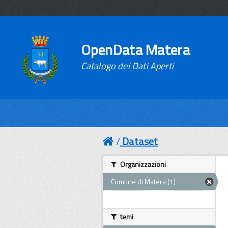
OpenData Matera
Catalogo dei Dati Aperti
Dataset
Organizzazioni
Comune di Matera (1)
temi