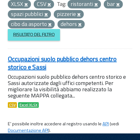
XLSX
CSV
Tag:
ristoranti
bar
spazi pubblici
pizzerie
cibo da asporto
dehors
RISULTATO DEL FILTRO
Occupazioni suolo pubblico dehors centro
storico e Sassi
Occupazioni suolo pubblico dehors centro storico e
Sassi autorizzate dagli uffici competenti. Per
migliorare la visibilità abbiamo realizzato la
seguente MAPPA collegata...
CSV
Excel XLSX
E' possibile inoltre accedere al registro usando le
API
(vedi
Documentazione API
).