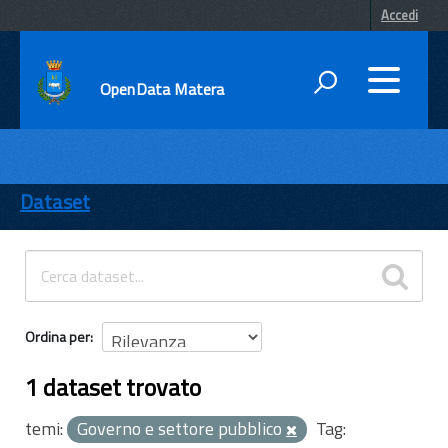
Accedi
OpenData Matera
DATI
ENTI
Dataset
TEMI
INFORMAZIONI
Ordina per
1 dataset trovato
temi:
Governo e settore pubblico
Tag: