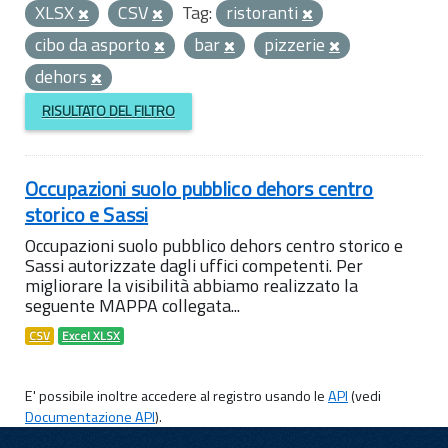
XLSX
CSV
Tag:
ristoranti
cibo da asporto
bar
pizzerie
dehors
RISULTATO DEL FILTRO
Occupazioni suolo pubblico dehors centro
storico e Sassi
Occupazioni suolo pubblico dehors centro storico e
Sassi autorizzate dagli uffici competenti. Per
migliorare la visibilità abbiamo realizzato la
seguente MAPPA collegata...
CSV
Excel XLSX
E' possibile inoltre accedere al registro usando le
API
(vedi
Documentazione API
).