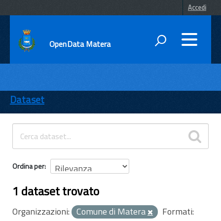
Accedi
OpenData Matera
DATI
ENTI
Dataset
TEMI
INFORMAZIONI
Ordina per
1 dataset trovato
Organizzazioni:
Comune di Matera
Formati: