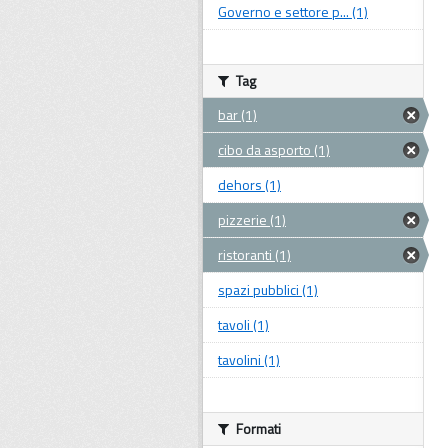
Governo e settore p... (1)
Tag
bar (1)
cibo da asporto (1)
dehors (1)
pizzerie (1)
ristoranti (1)
spazi pubblici (1)
tavoli (1)
tavolini (1)
Formati