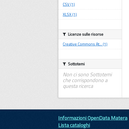
CSV (1)
XLSX (1)
Licenze sulle risorse
Creative Commons At... (1)
Sottotemi
Non ci sono Sottotemi
che corrispondono a
questa ricerca
Informazioni OpenData Matera
Lista cataloghi