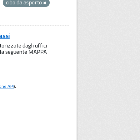
cibo da asporto
assi
orizzate dagli uffici
to la seguente MAPPA
one API
).