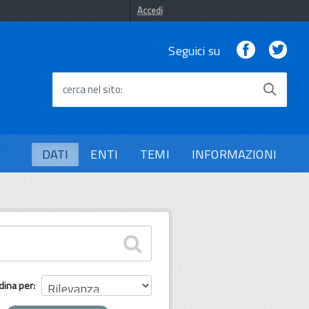
Accedi
Facebook
Twi
Seguici su
cerca nel sito
DATI
ENTI
TEMI
INFORMAZIONI
dina per