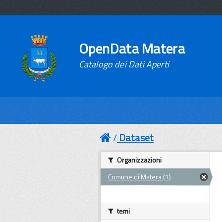
OpenData Matera
Catalogo dei Dati Aperti
Dataset
Organizzazioni
Comune di Matera (1)
temi