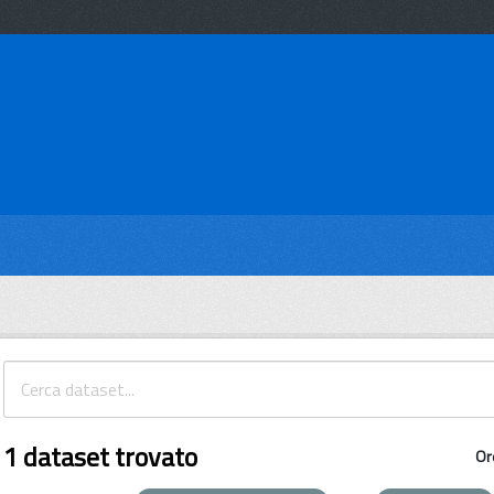
1 dataset trovato
Or