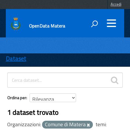
Accedi
OpenData Matera
DATI
ENTI
Dataset
TEMI
INFORMAZIONI
Ordina per
1 dataset trovato
Organizzazioni:
Comune di Matera
temi: