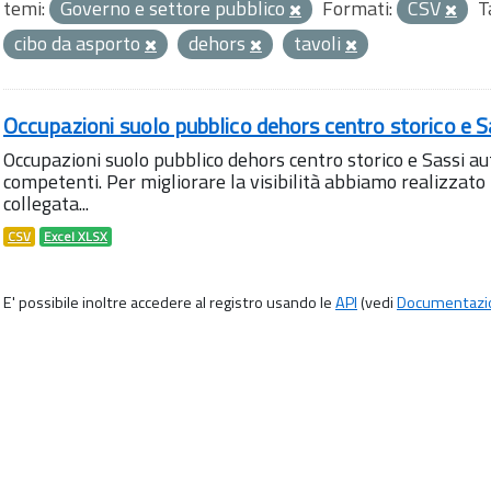
temi:
Governo e settore pubblico
Formati:
CSV
T
cibo da asporto
dehors
tavoli
Occupazioni suolo pubblico dehors centro storico e S
Occupazioni suolo pubblico dehors centro storico e Sassi aut
competenti. Per migliorare la visibilità abbiamo realizza
collegata...
CSV
Excel XLSX
E' possibile inoltre accedere al registro usando le
API
(vedi
Documentazi