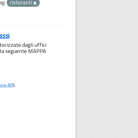
ag:
ristoranti
assi
orizzate dagli uffici
to la seguente MAPPA
one API
).