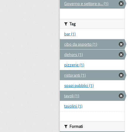
Governo e settore p... (1)
Tag
bar (1)
cibo da asporto (1)
dehors (1)
pizzerie (1)
ristoranti (1)
spazi pubblici (1)
tavoli (1)
tavolini (1)
Formati