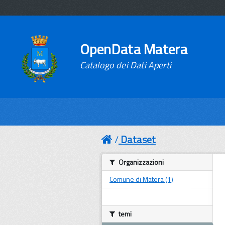
OpenData Matera
Catalogo dei Dati Aperti
Dataset
Organizzazioni
Comune di Matera (1)
temi