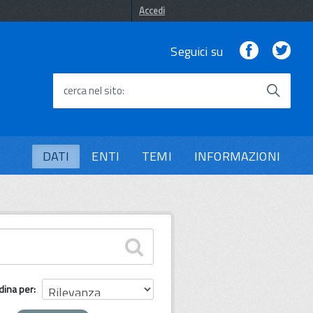
Accedi
Facebook
Twi
Seguici su
cerca nel sito
DATI
ENTI
TEMI
INFORMAZIONI
dina per