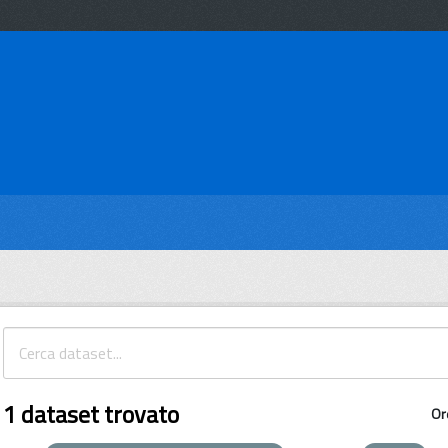
1 dataset trovato
Or