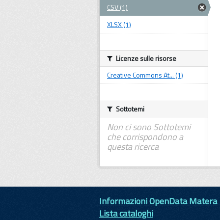
CSV (1)
XLSX (1)
Licenze sulle risorse
Creative Commons At... (1)
Sottotemi
Non ci sono Sottotemi
che corrispondono a
questa ricerca
Informazioni OpenData Matera
Lista cataloghi