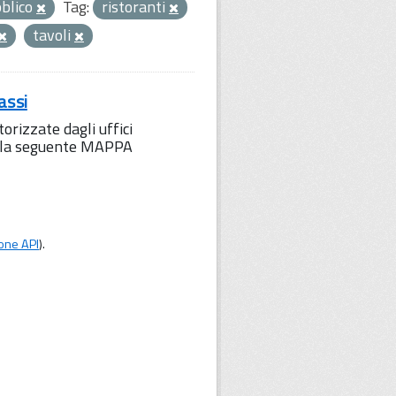
bblico
Tag:
ristoranti
tavoli
assi
orizzate dagli uffici
to la seguente MAPPA
one API
).