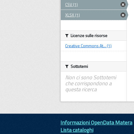
CSV (1)
XLSX (1)
Licenze sulle risorse
Creative Commons At... (1)
Sottotemi
Non ci sono Sottotemi
che corrispondono a
questa ricerca
Informazioni OpenData Matera
Lista cataloghi