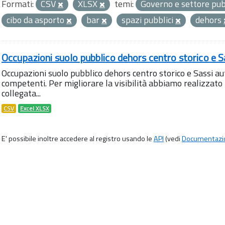
Formati:
CSV
XLSX
temi:
Governo e settore pu
cibo da asporto
bar
spazi pubblici
dehors
Occupazioni suolo pubblico dehors centro storico e S
Occupazioni suolo pubblico dehors centro storico e Sassi aut
competenti. Per migliorare la visibilità abbiamo realizza
collegata...
CSV
Excel XLSX
E' possibile inoltre accedere al registro usando le
API
(vedi
Documentazi