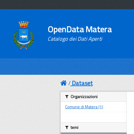
OpenData Matera
Catalogo dei Dati Aperti
Dataset
Organizzazioni
Comune di Matera (1)
temi