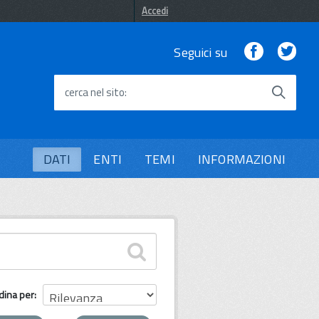
Accedi
Facebook
Twi
Seguici su
cerca nel sito
DATI
ENTI
TEMI
INFORMAZIONI
dina per