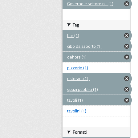
Governo e settore p... (1)
Tag
bar (1)
cibo da asporto (1)
dehors (1)
pizzerie (1)
ristoranti (1)
spazi pubblici (1)
tavoli (1)
tavolini (1)
Formati