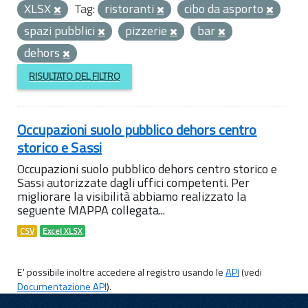
XLSX
Tag:
ristoranti
cibo da asporto
spazi pubblici
pizzerie
bar
dehors
RISULTATO DEL FILTRO
Occupazioni suolo pubblico dehors centro
storico e Sassi
Occupazioni suolo pubblico dehors centro storico e
Sassi autorizzate dagli uffici competenti. Per
migliorare la visibilità abbiamo realizzato la
seguente MAPPA collegata...
CSV
Excel XLSX
E' possibile inoltre accedere al registro usando le
API
(vedi
Documentazione API
).