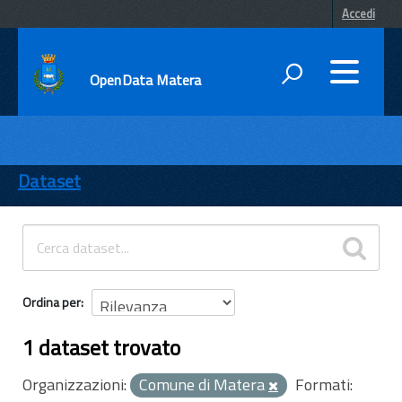
Accedi
OpenData Matera
DATI
ENTI
Dataset
TEMI
INFORMAZIONI
Ordina per
1 dataset trovato
Organizzazioni:
Comune di Matera
Formati: